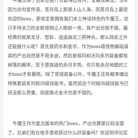
因为这句宣传语，苍月岛上那是人山人海，而苍月岛上最受
欢迎的boss，那肯定是拥有我们本土神话特色的牛魔王。这
只手持关刀的全新怪物让人眼前一亮，其产出也很不错，最
经典的就是龙牙、怒斩、逍遥扇这三把神兵。那么除此之外
还能报什么呢？首先是药水和金币，作为boss级怪物基础道
具的产出自然是不用多说，然后是祖玛和沃玛系列装备都有
掉落的概率。至于更高级的赤月手势，也只有赤月地图的三
大boss才有暴雨。除了常规装备以外，牛魔王还有概率爆出
特殊套装系列和35级技能书，虽然说这个时候35级技能书已
经没那么贵重，但是换点金币也是不错的。
牛魔王作为复古版本的热门boss，产出也算是比较全面
了。兄弟们有在他手里收获过什么好装备吗？欢迎到评论区