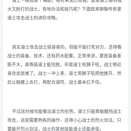
大又耐打的战士，有啥办法和技巧呢？下面就来聊聊传奇里
道士攻击战士的进阶攻略。
其实道士攻击战士挺容易的，但能不能打死对方，还得看
战士的装备、技术，还有药水配置。正常来讲，要是装备差
距不大，高等级道士能完胜。毕竟道士有狮子吼，战士想近
身攻击就难了。战士一冲上来，道士用狮子吼把他推开，然
后让骷髅上去打，再配合道符，战士基本扛不住。
不过这时候也能看出道士的劣势。道士只能靠骷髅挡战士
攻击，这就需要熟练的操作，还得小心战士的烈火剑法。只
要躲开烈火剑法，战士的其他技能道士还能承受。