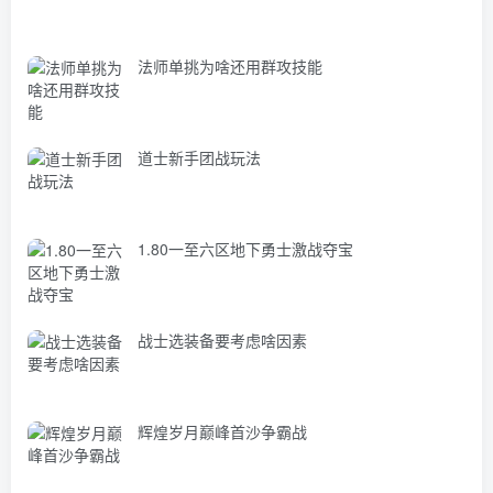
法师单挑为啥还用群攻技能
道士新手团战玩法
1.80一至六区地下勇士激战夺宝
战士选装备要考虑啥因素
辉煌岁月巅峰首沙争霸战