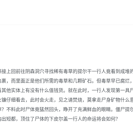
接上回前往阴森洞穴寻找稀有毒草的提尔干一行人竟看到成堆
包裹，而里面正是他们所需的毒草和几颗矿石。但毒草早已腐烂
看其他实体上有没有什么值钱货。就在此时，一行人发现第一具
火镰仔细看去，此时会火走，见之请焚烧，莫拿走尸身矿物什么
掉？不料此时尸体竟猛然回头，睁开了充满鲜血的眼睛。僵尸提
掏出短都，顶住了尸体的下皮尔盖一行人的命运将会如何？