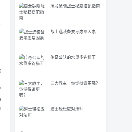
屠龙破晓战士秘籍搭配指南
战士选装备要考虑啥因素
传奇公认的水货多钩猫王
的
，
三大教主，你觉得谁更强？
尸
意
尔
道士轻松应对法师